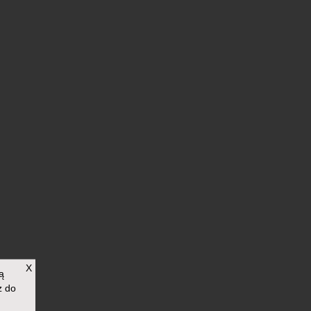
X
ą
z do