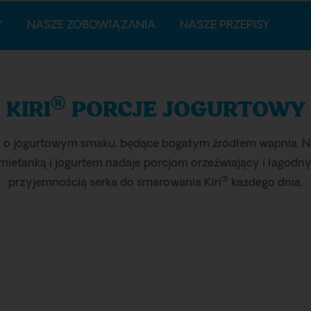
Y
NASZE ZOBOWIĄZANIA
NASZE PRZEPISY
®
KIRI
PORCJE JOGURTOWY
i o jogurtowym smaku, będące bogatym źródłem wapnia. N
mietanką i jogurtem nadaje porcjom orzeźwiający i łagodny
®
przyjemnością serka do smarowania Kiri
każdego dnia.