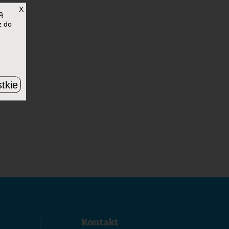
X
ą
z do
tkie
Kontakt