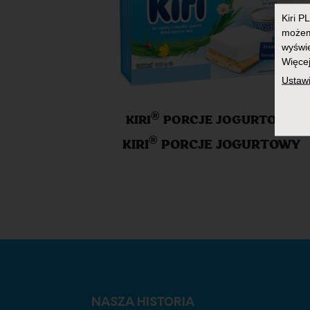
Kiri PL
możemy
wyświe
Więcej
Ustawi
®
KIRI
PORCJE JOGURTOWY
®
KIRI
PORCJE JOGURTOWY
NASZA HISTORIA