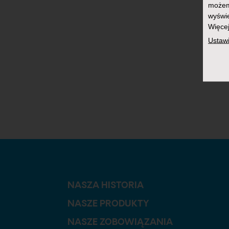
możemy
wyświe
Więcej
Ustawi
NASZA HISTORIA
NASZE PRODUKTY
NASZE ZOBOWIĄZANIA