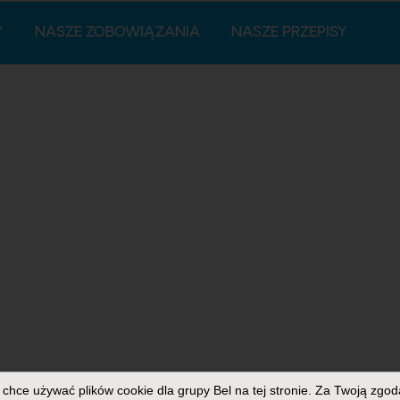
Y
NASZE ZOBOWIĄZANIA
NASZE PRZEPISY
chce używać plików cookie dla grupy Bel na tej stronie. Za Twoją zgod