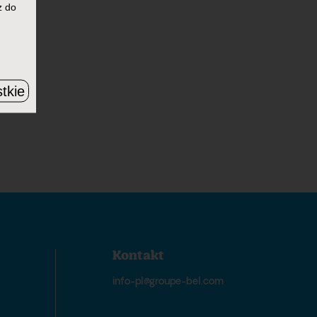
z do
tkie
Kontakt
info-pl@groupe-bel.com