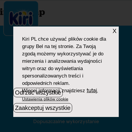
index.php
X
Kiri PL
chce używać plików cookie dla
grupy Bel na tej stronie. Za Twoją
NASZA HISTORIA
zgodą możemy wykorzystywać je do
mierzenia i analizowania wydajności
NASZE PRODUKTY
witryn oraz do wyświetlania
NASZE ZOBOWIĄZANIA
spersonalizowanych treści i
odpowiednich reklam.
NASZE PRZEPISY
Więcej informacji znajdziesz
tutaj.
Odrzuć wszystkie
Ustawienia plików cookie
Zaakceptuj wszystkie
Polityka prywatności naszej firmy
Dopuszczalne wykorzystanie